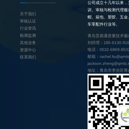
公司成立十几年以来，
训、审核与检测代理服
关于我们
帽、箱包、塑胶、五金
审核认证
车零配件行业等。
行业资讯
检测监测
青岛贸易通质量技术服
其他业务
刘经理：185-6130-91
电话：0532-6869-853
资源中心
邮箱：rachel.liu@qmts
联系我们
jackson.zheng@qmts.
地址：青岛市李沧区青山