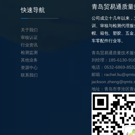
青岛贸易通质量
快速导航
公司成立十几年以来，
训、审核与检测代理服
关于我们
帽、箱包、塑胶、五金
审核认证
车零配件行业等。
行业资讯
检测监测
青岛贸易通质量技术服
其他业务
刘经理：185-6130-91
电话：0532-6869-853
资源中心
邮箱：rachel.liu@qmts
联系我们
jackson.zheng@qmts.
地址：青岛市李沧区青山