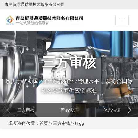
青岛贸易通质量技术服务有限公司
切
换
导
航
三方审核
致力于帮助国内企业提高企业管理水平，以符合国际
知名采购商供应链标准
三方审核
产品认证
体系认证
您所在的位置：
首页
>
三方审核
>
Higg